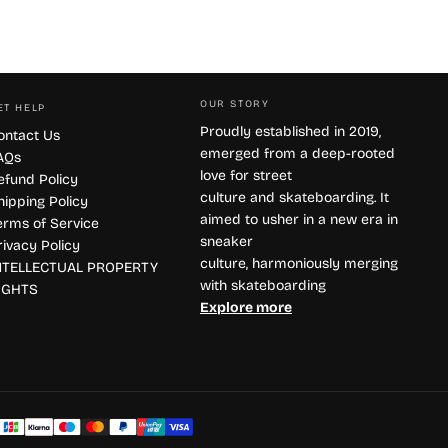
OUR STORY
ET HELP
Proudly established in 2019,
ontact Us
emerged from a deep-rooted
AQs
love for street
efund Policy
culture and skateboarding. It
hipping Policy
aimed to usher in a new era in
erms of Service
sneaker
rivacy Policy
culture, harmoniously merging
NTELLECTUAL PROPERTY
with skateboarding
IGHTS
Explore more
éthodes
e