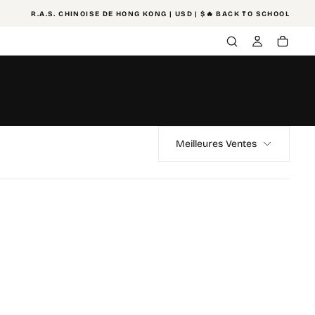
R.A.S. CHINOISE DE HONG KONG | USD | $
🔥 BACK TO SCHOOL
TAXE
Meilleures Ventes