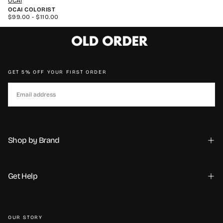
OCAI
OCAI COLORIST
MINIMUM
MAXIMUM
$99.00
-
$110.00
PRICE
PRICE
GET 5% OFF YOUR FIRST ORDER
Требуется вход в систему
EMAIL
Войдите в свою учетную запись, чтобы добавить
товары в список желаний и просмотреть ранее
SUBSCRIBE
сохраненные товары.
Shop by Brand
Авторизоваться
Get Help
OUR STORY