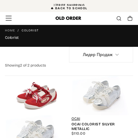
FREE SHIPPING
SKIP
🔥 BACK TO SCHOOL
TO
CONTENT
HOME
/
COLORIST
Colorist
Лидер Продаж
Showing
2 of 2 products
OCAI
OCAI COLORIST SILVER
METALLIC
REGULAR
$110.00
PRICE